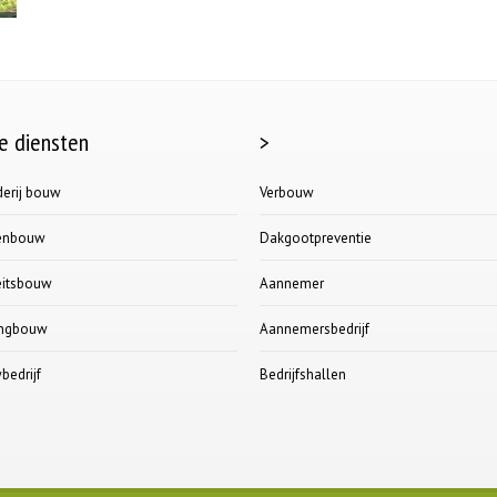
e diensten
>
erij bouw
Verbouw
lenbouw
Dakgootpreventie
teitsbouw
Aannemer
ngbouw
Aannemersbedrijf
edrijf
Bedrijfshallen