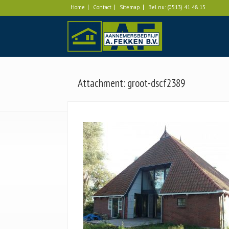
Home
Contact
Sitemap
Bel nu:
(0513) 41 48 15
Attachment: groot-dscf2389