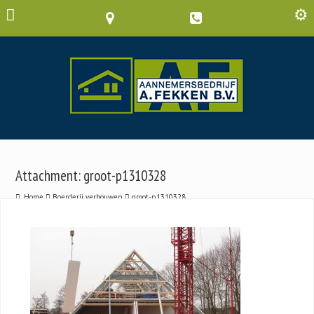
Attachment: groot-p1310328
Home
Boerderij verbouwen
groot-p1310328