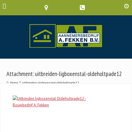
Attachment: uitbreiden-ligboxenstal-oldeholtpade12
Home
uitbreiden-ligboxenstal-oldeholtpade12