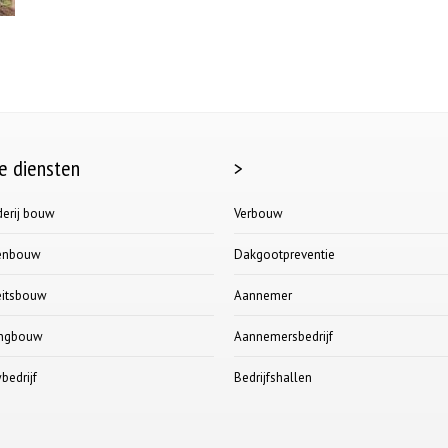
e diensten
>
erij bouw
Verbouw
lenbouw
Dakgootpreventie
teitsbouw
Aannemer
ngbouw
Aannemersbedrijf
edrijf
Bedrijfshallen