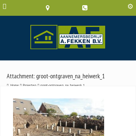
Attachment: groot-ontgraven_na_heiwerk_1
Home
Projecten
groot-ontgraven_na_heiwerk_1